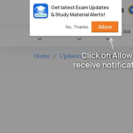
Get latest Exam Updates
& Study Material Alerts!
Allow
No, Thanks
State Books
NCERT
Books & Sol
Click on Allow
Home
Updates
MP Board 12th 
receive notifica